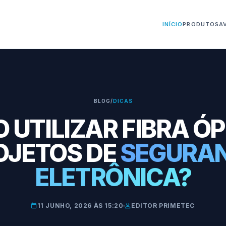
INÍCIO
PRODUTOS
A
BLOG
/
DICAS
UTILIZAR FIBRA Ó
OJETOS DE
SEGURA
ELETRÔNICA?
11 JUNHO, 2026 ÀS 15:20
EDITOR PRIMETEC