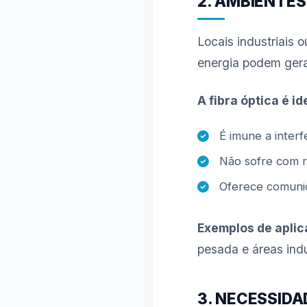
2. AMBIENTES
Locais industriais
energia podem gera
A fibra óptica é i
É imune a interf
Não sofre com ru
Oferece comunic
Exemplos de aplic
pesada e áreas indu
3. NECESSIDA