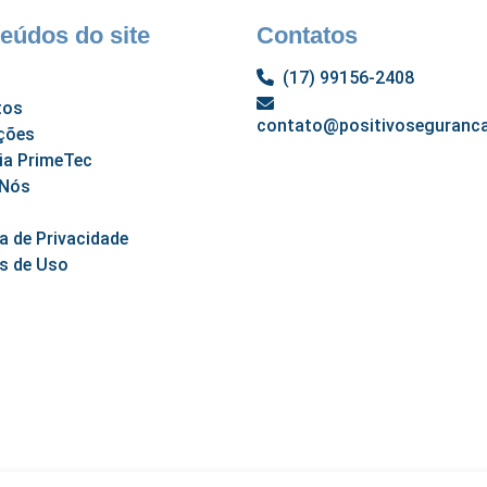
eúdos do site
Contatos
(17) 99156-2408
tos
contato@positivoseguranca
ções
ia PrimeTec
 Nós
ca de Privacidade
s de Uso